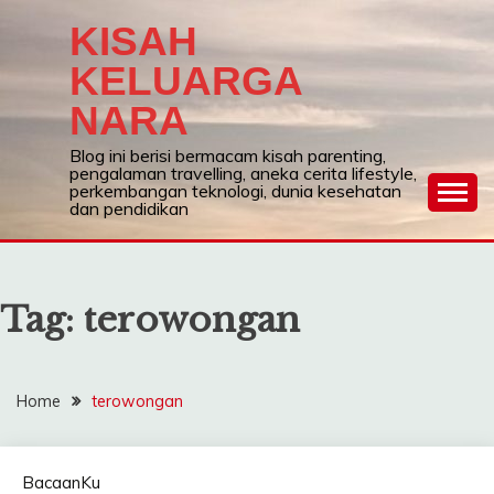
Skip
KISAH
to
content
KELUARGA
NARA
Blog ini berisi bermacam kisah parenting,
pengalaman travelling, aneka cerita lifestyle,
perkembangan teknologi, dunia kesehatan
dan pendidikan
Tag:
terowongan
Home
terowongan
BacaanKu