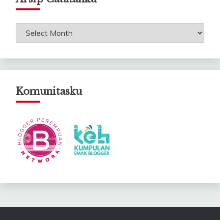
Arsip
Catatanku
Komunitasku