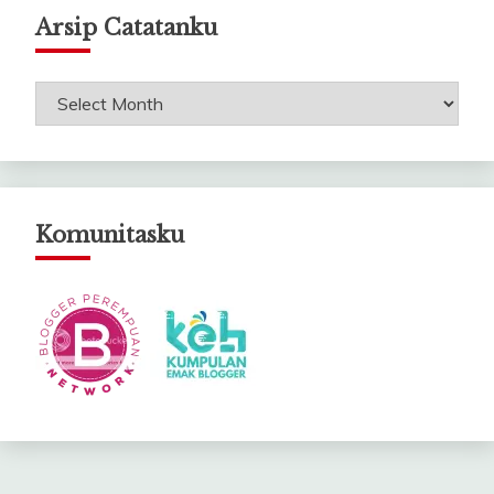
Arsip Catatanku
Arsip
Catatanku
Komunitasku