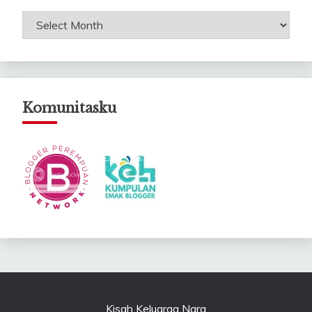
Arsip
Catatanku
Komunitasku
Kisah Keluarga Nara