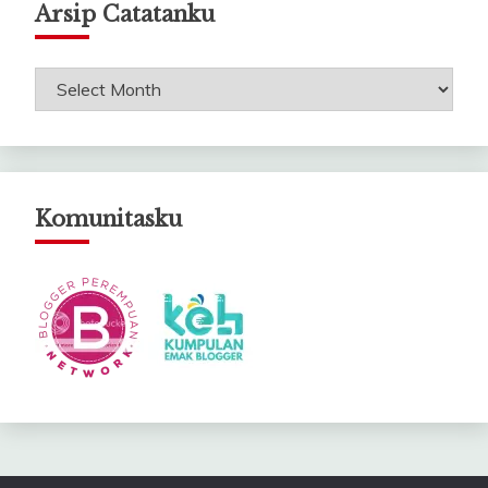
Arsip Catatanku
Arsip
Catatanku
Komunitasku