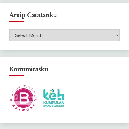
Arsip Catatanku
Arsip
Catatanku
Komunitasku