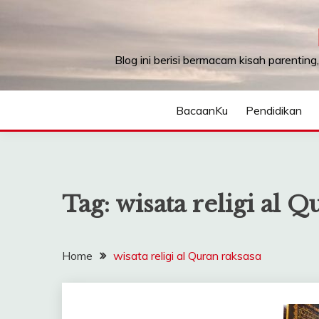
Skip
to
content
Blog ini berisi bermacam kisah parenting
BacaanKu
Pendidikan
Tag:
wisata religi al Q
Home
wisata religi al Quran raksasa