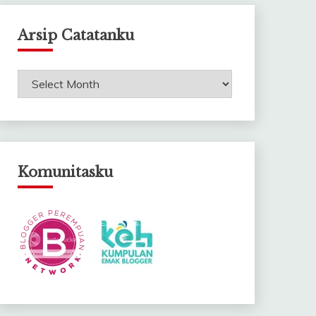
Arsip Catatanku
Arsip
Catatanku
Komunitasku