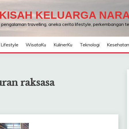
KISAH KELUARGA NAR
, pengalaman travelling, aneka cerita lifestyle, perkembangan 
Lifestyle
WisataKu
KulinerKu
Teknologi
Kesehata
uran raksasa