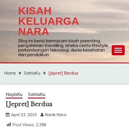
Skip
KISAH
to
content
KELUARGA
NARA
Blog ini berisi bermacam kisah parenting,
pengalaman travelling, aneka cerita lifestyle,
perkembangan teknologi, dunia kesehatan
dan pendidikan
Home
SatriaKu
[Jepret] Berdua
NaylaKu
SatriaKu
[Jepret] Berdua
April 23, 2015
Nanik Nara
Post Views:
2,398