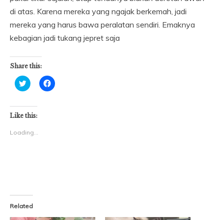
di atas. Karena mereka yang ngajak berkemah, jadi
mereka yang harus bawa peralatan sendiri. Emaknya
kebagian jadi tukang jepret saja
Share this:
Click
Click
to
to
share
share
on
on
Twitter
Facebook
(Opens
(Opens
Like this:
in
in
new
new
Loading...
window)
window)
Related