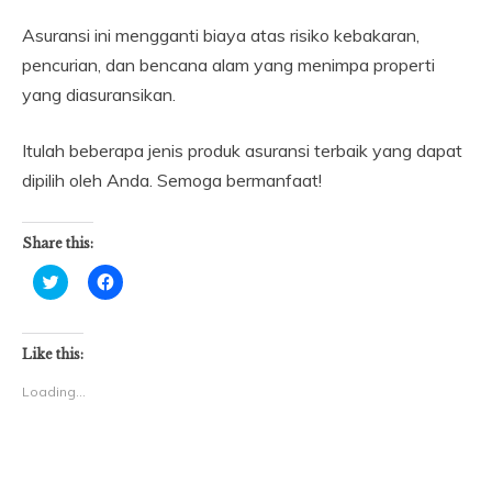
Asuransi ini mengganti biaya atas risiko kebakaran,
pencurian, dan bencana alam yang menimpa properti
yang diasuransikan.
Itulah beberapa jenis produk asuransi terbaik yang dapat
dipilih oleh Anda. Semoga bermanfaat!
Share this:
Click
Click
to
to
share
share
on
on
Twitter
Facebook
(Opens
(Opens
Like this:
in
in
new
new
Loading...
window)
window)