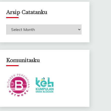
Arsip Catatanku
Arsip
Catatanku
Komunitasku