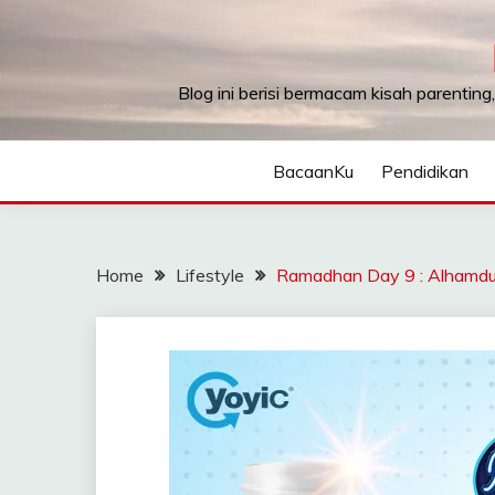
Skip
to
content
Blog ini berisi bermacam kisah parenting
BacaanKu
Pendidikan
Home
Lifestyle
Ramadhan Day 9 : Alhamduli