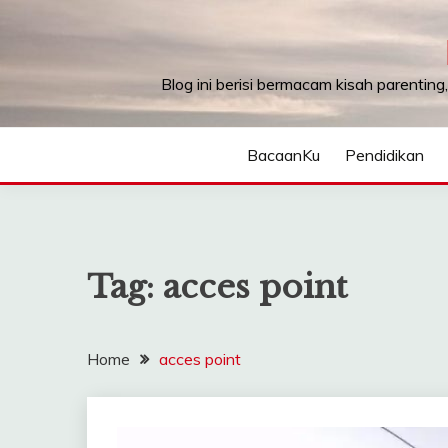
Skip
to
content
Blog ini berisi bermacam kisah parenting
BacaanKu
Pendidikan
Tag:
acces point
Home
acces point