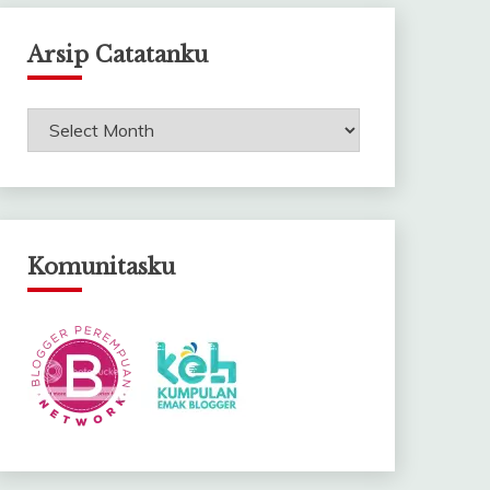
Arsip Catatanku
Arsip
Catatanku
Komunitasku