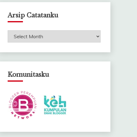
Arsip Catatanku
Arsip
Catatanku
Komunitasku