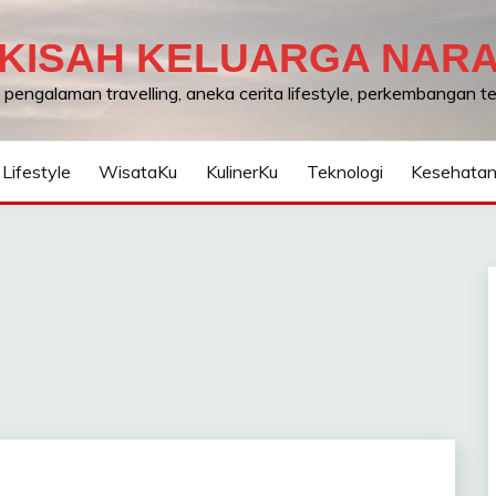
KISAH KELUARGA NAR
, pengalaman travelling, aneka cerita lifestyle, perkembangan 
Lifestyle
WisataKu
KulinerKu
Teknologi
Kesehata