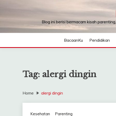
Skip
to
content
Blog ini berisi bermacam kisah parenting
BacaanKu
Pendidikan
Tag:
alergi dingin
Home
alergi dingin
Kesehatan
Parenting