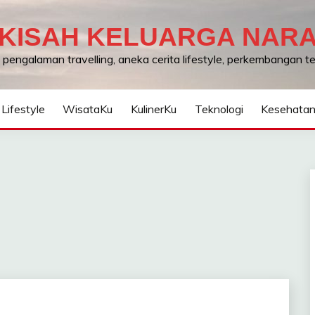
KISAH KELUARGA NAR
, pengalaman travelling, aneka cerita lifestyle, perkembangan 
Lifestyle
WisataKu
KulinerKu
Teknologi
Kesehata