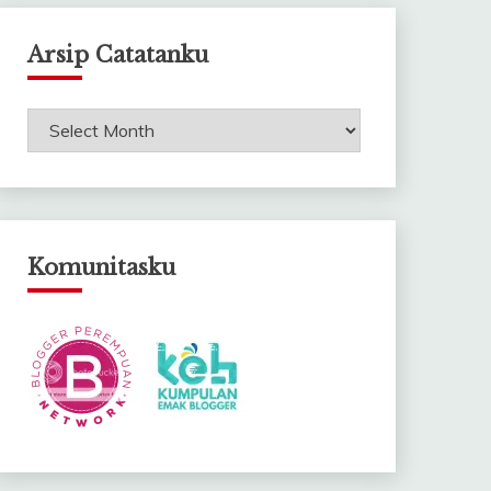
Arsip Catatanku
Arsip
Catatanku
Komunitasku