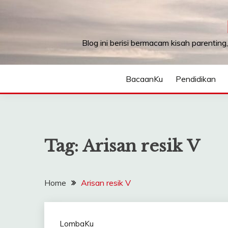
Skip
to
content
Blog ini berisi bermacam kisah parenting
BacaanKu
Pendidikan
Tag:
Arisan resik V
Home
Arisan resik V
LombaKu