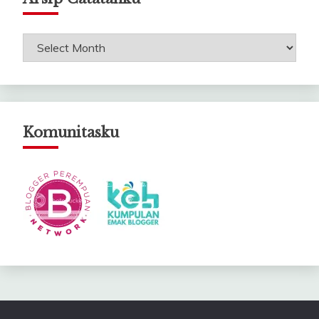
Arsip
Catatanku
Komunitasku