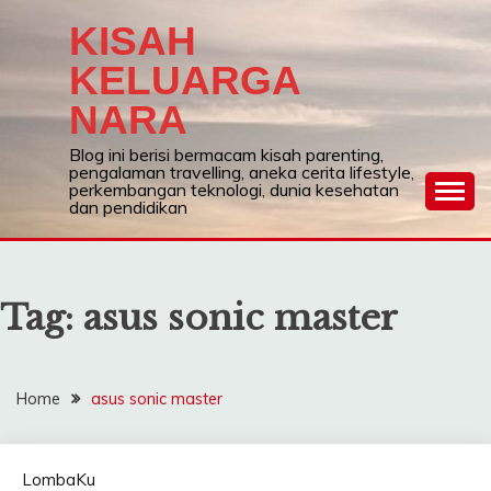
Skip
KISAH
to
content
KELUARGA
NARA
Blog ini berisi bermacam kisah parenting,
pengalaman travelling, aneka cerita lifestyle,
perkembangan teknologi, dunia kesehatan
dan pendidikan
Tag:
asus sonic master
Home
asus sonic master
LombaKu