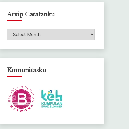
Arsip Catatanku
Arsip
Catatanku
Komunitasku