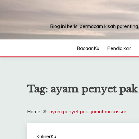
Skip
to
content
Blog ini berisi bermacam kisah parenting
BacaanKu
Pendidikan
Tag:
ayam penyet pak
Home
ayam penyet pak tjomot makassar
KulinerKu