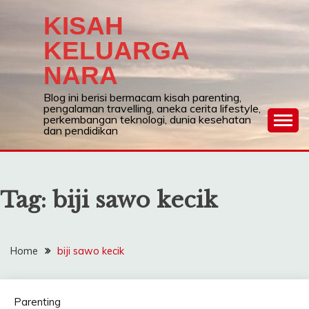
Skip
KISAH
to
content
KELUARGA
NARA
Blog ini berisi bermacam kisah parenting,
pengalaman travelling, aneka cerita lifestyle,
perkembangan teknologi, dunia kesehatan
dan pendidikan
Tag:
biji sawo kecik
Home
biji sawo kecik
Parenting