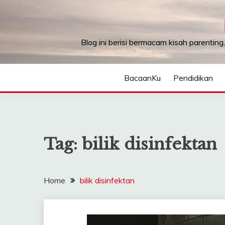
Skip
to
content
Blog ini berisi bermacam kisah parenting
BacaanKu
Pendidikan
Tag:
bilik disinfektan
Home
bilik disinfektan