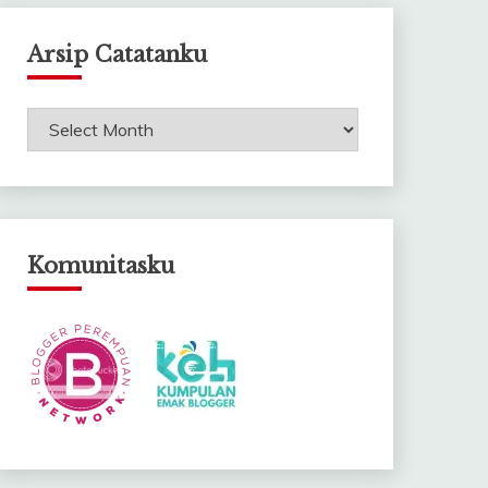
Arsip Catatanku
Arsip
Catatanku
Komunitasku