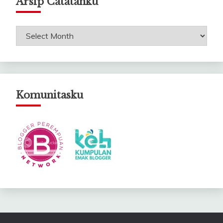
Arsip Catatanku
Arsip
Catatanku
Komunitasku