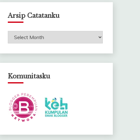
Arsip Catatanku
Arsip
Catatanku
Komunitasku