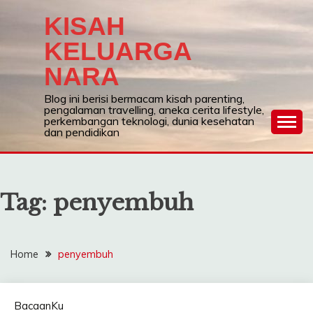
Skip
KISAH
to
content
KELUARGA
NARA
Blog ini berisi bermacam kisah parenting,
pengalaman travelling, aneka cerita lifestyle,
perkembangan teknologi, dunia kesehatan
dan pendidikan
Tag:
penyembuh
Home
penyembuh
BacaanKu