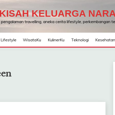
KISAH KELUARGA NAR
, pengalaman travelling, aneka cerita lifestyle, perkembangan 
Lifestyle
WisataKu
KulinerKu
Teknologi
Kesehata
een