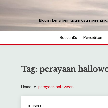
Skip
to
content
Blog ini berisi bermacam kisah parenting
BacaanKu
Pendidikan
Tag:
perayaan hallow
Home
perayaan halloween
KulinerKu