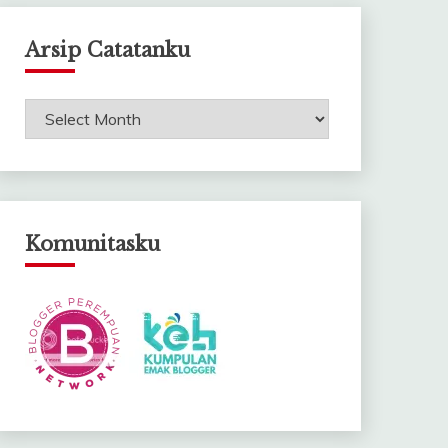
Arsip Catatanku
Arsip
Catatanku
Komunitasku