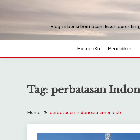
Skip
to
content
Blog ini berisi bermacam kisah parenting
BacaanKu
Pendidikan
Tag:
perbatasan Indone
Home
perbatasan Indonesia timor leste