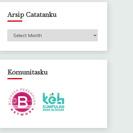
Arsip Catatanku
Arsip
Catatanku
Komunitasku