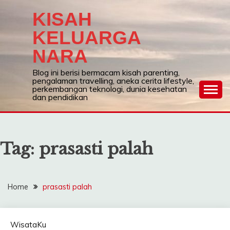
Skip
KISAH
to
content
KELUARGA
NARA
Blog ini berisi bermacam kisah parenting,
pengalaman travelling, aneka cerita lifestyle,
perkembangan teknologi, dunia kesehatan
dan pendidikan
Tag:
prasasti palah
Home
prasasti palah
WisataKu