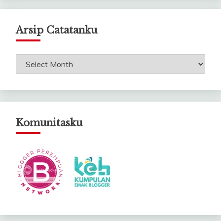
Arsip Catatanku
Arsip
Catatanku
Komunitasku