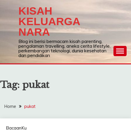
Skip
KISAH
to
content
KELUARGA
NARA
Blog ini berisi bermacam kisah parenting,
pengalaman travelling, aneka cerita lifestyle,
perkembangan teknologi, dunia kesehatan
dan pendidikan
Tag:
pukat
Home
pukat
BacaanKu