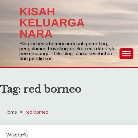
Skip
KISAH
to
content
KELUARGA
NARA
Blog ini berisi bermacam kisah parenting,
pengalaman travelling, aneka cerita lifestyle,
perkembangan teknologi, dunia kesehatan
dan pendidikan
Tag:
red borneo
Home
red borneo
WisataKu