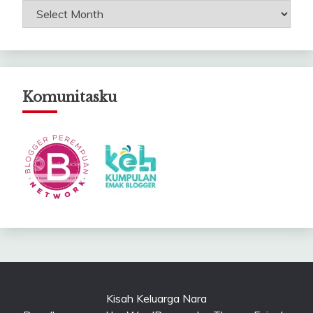
Arsip
Catatanku
Komunitasku
Kisah Keluarga Nara