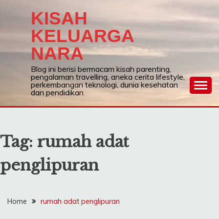
Skip
KISAH
to
content
KELUARGA
NARA
Blog ini berisi bermacam kisah parenting,
pengalaman travelling, aneka cerita lifestyle,
perkembangan teknologi, dunia kesehatan
dan pendidikan
Tag:
rumah adat
penglipuran
Home
rumah adat penglipuran