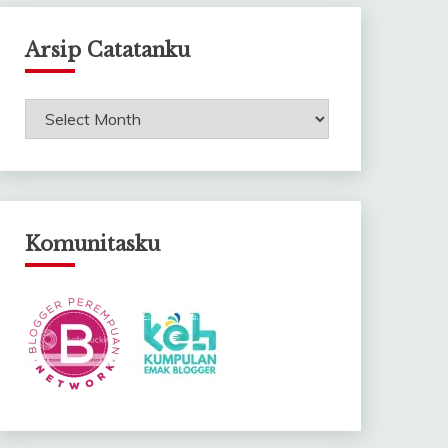
Arsip Catatanku
Arsip
Catatanku
Komunitasku