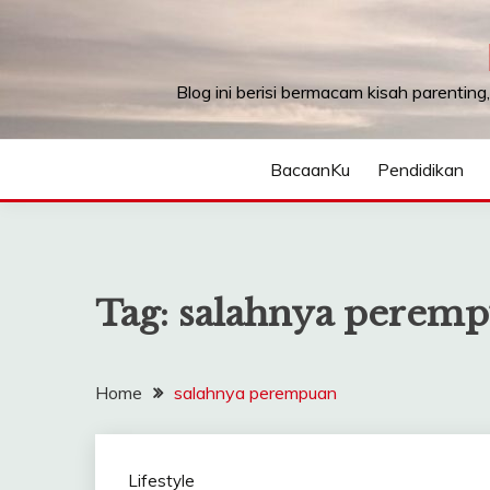
Skip
to
content
Blog ini berisi bermacam kisah parenting
BacaanKu
Pendidikan
Tag:
salahnya perem
Home
salahnya perempuan
Lifestyle