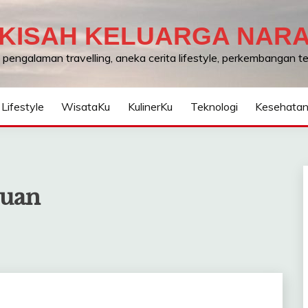
KISAH KELUARGA NAR
, pengalaman travelling, aneka cerita lifestyle, perkembangan 
Lifestyle
WisataKu
KulinerKu
Teknologi
Kesehata
puan