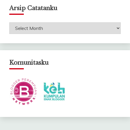
Arsip Catatanku
Arsip
Catatanku
Komunitasku