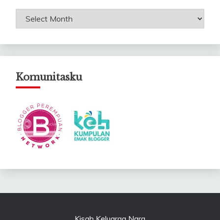
Arsip
Catatanku
Komunitasku
Kisah Keluarga Nara