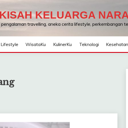
KISAH KELUARGA NAR
, pengalaman travelling, aneka cerita lifestyle, perkembangan 
Lifestyle
WisataKu
KulinerKu
Teknologi
Kesehata
ang