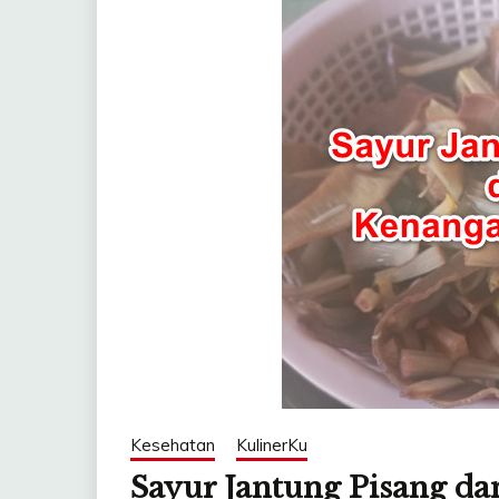
Kesehatan
KulinerKu
Sayur Jantung Pisang da