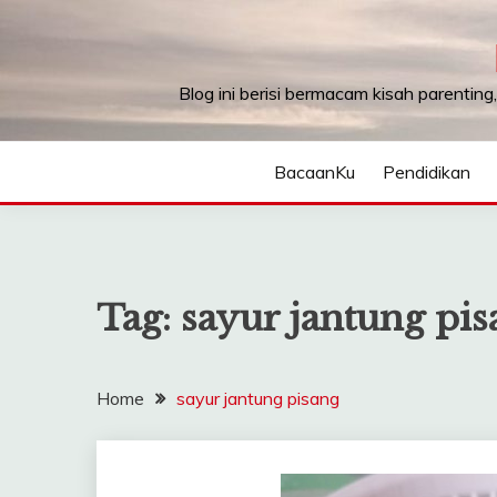
Skip
to
content
Blog ini berisi bermacam kisah parenting
BacaanKu
Pendidikan
Tag:
sayur jantung pis
Home
sayur jantung pisang