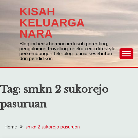
Skip
KISAH
to
content
KELUARGA
NARA
Blog ini berisi bermacam kisah parenting,
pengalaman travelling, aneka cerita lifestyle,
perkembangan teknologi, dunia kesehatan
dan pendidikan
Tag:
smkn 2 sukorejo
pasuruan
Home
smkn 2 sukorejo pasuruan