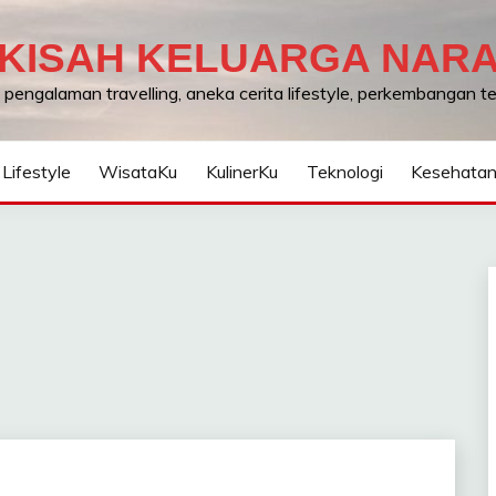
KISAH KELUARGA NAR
, pengalaman travelling, aneka cerita lifestyle, perkembangan 
Lifestyle
WisataKu
KulinerKu
Teknologi
Kesehata