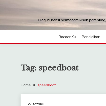
Skip
to
content
Blog ini berisi bermacam kisah parenting
BacaanKu
Pendidikan
Tag:
speedboat
Home
speedboat
WisataKu