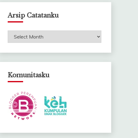
Arsip Catatanku
Arsip
Catatanku
Komunitasku