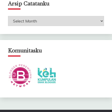
Arsip Catatanku
Arsip
Catatanku
Komunitasku