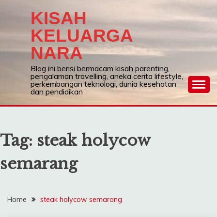
Skip
KISAH
to
content
KELUARGA
NARA
Blog ini berisi bermacam kisah parenting,
pengalaman travelling, aneka cerita lifestyle,
perkembangan teknologi, dunia kesehatan
dan pendidikan
Tag:
steak holycow
semarang
Home
steak holycow semarang