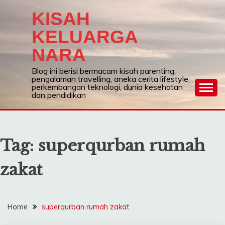
Skip
KISAH
to
content
KELUARGA
NARA
Blog ini berisi bermacam kisah parenting,
pengalaman travelling, aneka cerita lifestyle,
perkembangan teknologi, dunia kesehatan
dan pendidikan
Tag:
superqurban rumah
zakat
Home
superqurban rumah zakat