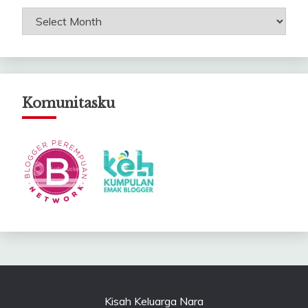
Arsip
Catatanku
Komunitasku
Kisah Keluarga Nara