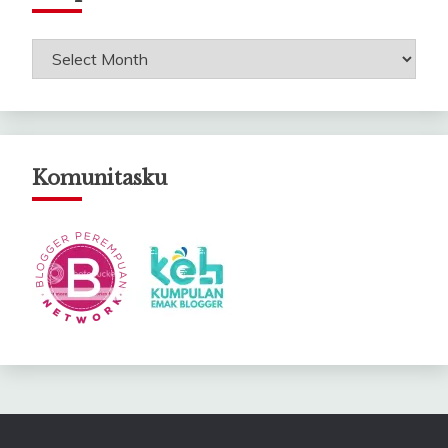
Arsip
Catatanku
Komunitasku