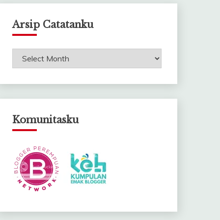
Arsip Catatanku
Arsip
Catatanku
Komunitasku