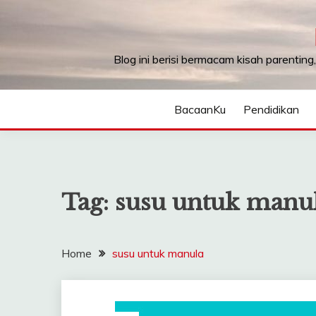
Skip
to
content
Blog ini berisi bermacam kisah parenting
BacaanKu
Pendidikan
Tag:
susu untuk manu
Home
susu untuk manula