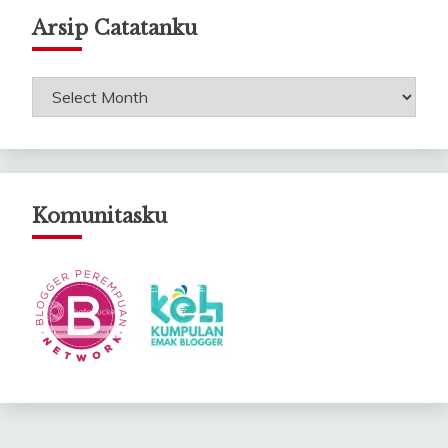
Arsip Catatanku
Arsip
Catatanku
Komunitasku