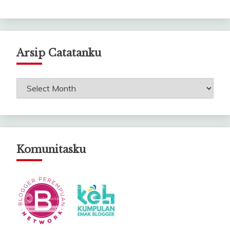
Arsip Catatanku
Arsip
Catatanku
Komunitasku