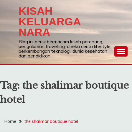
Skip
KISAH
to
content
KELUARGA
NARA
Blog ini berisi bermacam kisah parenting,
pengalaman travelling, aneka cerita lifestyle,
perkembangan teknologi, dunia kesehatan
dan pendidikan
Tag:
the shalimar boutique
hotel
Home
the shalimar boutique hotel