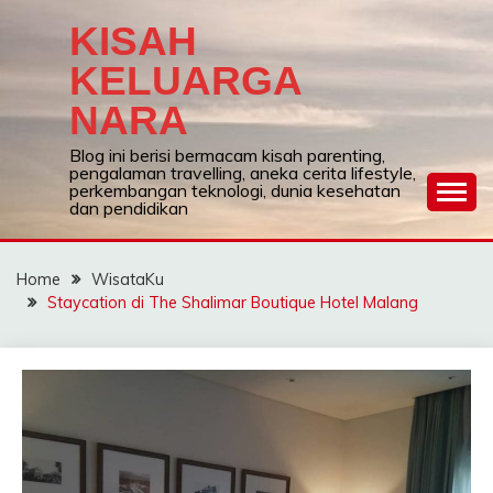
Skip
KISAH
to
content
KELUARGA
NARA
Blog ini berisi bermacam kisah parenting,
pengalaman travelling, aneka cerita lifestyle,
perkembangan teknologi, dunia kesehatan
dan pendidikan
Home
WisataKu
Staycation di The Shalimar Boutique Hotel Malang