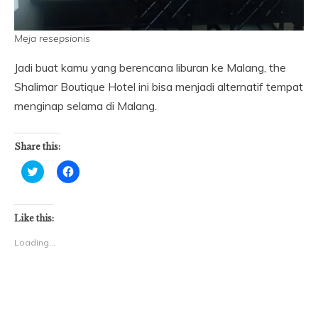
Meja resepsionis
Jadi buat kamu yang berencana liburan ke Malang, the
Shalimar Boutique Hotel ini bisa menjadi alternatif tempat
menginap selama di Malang.
Share this:
Click
Click
to
to
share
share
on
on
Twitter
Facebook
(Opens
(Opens
Like this:
in
in
new
new
Loading...
window)
window)