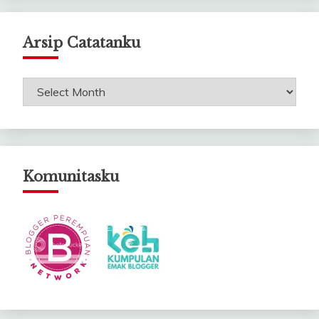
Arsip Catatanku
Arsip
Catatanku
Komunitasku