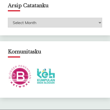
Arsip Catatanku
Arsip
Catatanku
Komunitasku