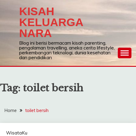
Skip
KISAH
to
content
KELUARGA
NARA
Blog ini berisi bermacam kisah parenting,
pengalaman travelling, aneka cerita lifestyle,
perkembangan teknologi, dunia kesehatan
dan pendidikan
Tag:
toilet bersih
Home
toilet bersih
WisataKu