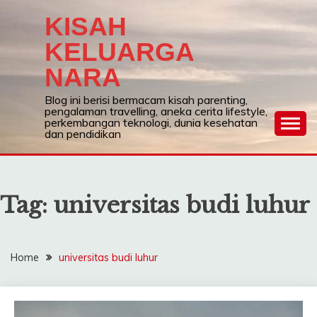
Skip
KISAH
to
content
KELUARGA
NARA
Blog ini berisi bermacam kisah parenting,
pengalaman travelling, aneka cerita lifestyle,
perkembangan teknologi, dunia kesehatan
dan pendidikan
Tag:
universitas budi luhur
Home
universitas budi luhur