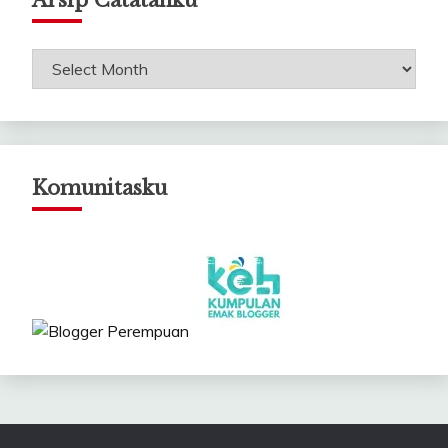
Arsip Catatanku
Arsip
Catatanku
Komunitasku