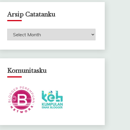
Arsip Catatanku
Arsip
Catatanku
Komunitasku