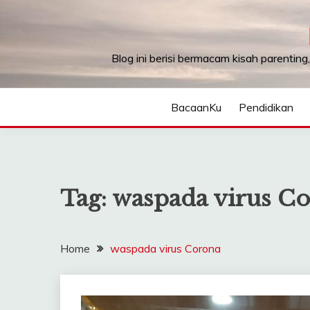
Skip
to
content
Blog ini berisi bermacam kisah parenting
BacaanKu
Pendidikan
Tag:
waspada virus C
Home
waspada virus Corona