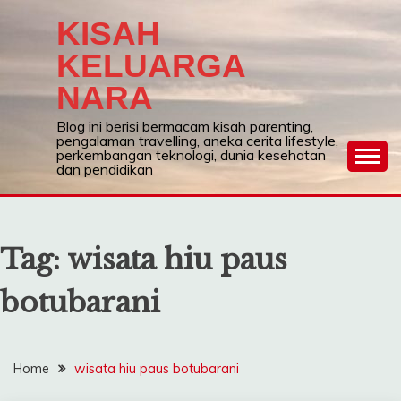
Skip
KISAH
to
content
KELUARGA
NARA
Blog ini berisi bermacam kisah parenting,
pengalaman travelling, aneka cerita lifestyle,
perkembangan teknologi, dunia kesehatan
dan pendidikan
Tag:
wisata hiu paus
botubarani
Home
wisata hiu paus botubarani