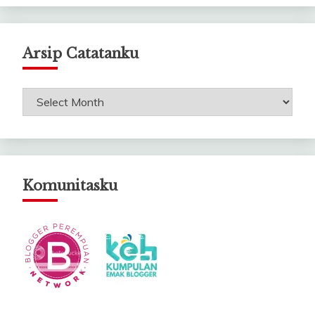
Arsip Catatanku
Arsip
Catatanku
Komunitasku