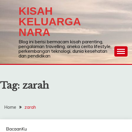
Skip
KISAH
to
content
KELUARGA
NARA
Blog ini berisi bermacam kisah parenting,
pengalaman travelling, aneka cerita lifestyle,
perkembangan teknologi, dunia kesehatan
dan pendidikan
Tag:
zarah
Home
zarah
BacaanKu