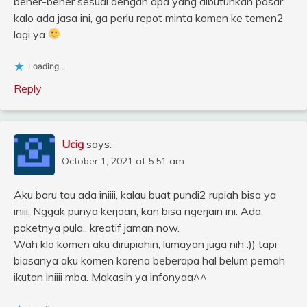
bener-bener sesuai dengan apa yang dibutuhkan pasar.
kalo ada jasa ini, ga perlu repot minta komen ke temen2
lagi ya
Loading...
Reply
Ucig
says:
October 1, 2021 at 5:51 am
Aku baru tau ada iniiii, kalau buat pundi2 rupiah bisa ya
iniii. Nggak punya kerjaan, kan bisa ngerjain ini. Ada
paketnya pula.. kreatif jaman now.
Wah klo komen aku dirupiahin, lumayan juga nih :)) tapi
biasanya aku komen karena beberapa hal belum pernah
ikutan iniiii mba. Makasih ya infonyaa^^