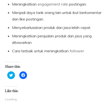
Meningkatkan
engagement rate
postingan.
Menjadi daya tarik orang lain untuk ikut berkomentar
dan like postingan.
Menyebarluaskan produk dan jasa lebih cepat.
Meningkatkan penjualan produk dan jasa yang
ditawarkan.
Cara terbaik untuk meningkatkan
follower
.
Share this:
Click
Click
to
to
share
share
on
on
Twitter
Facebook
(Opens
(Opens
Like this:
in
in
new
new
Loading...
window)
window)