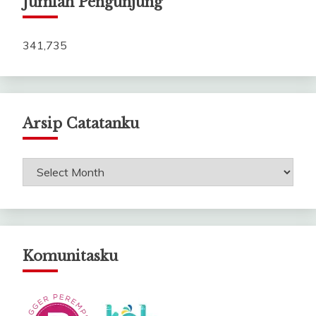
Jumlah Pengunjung
341,735
Arsip Catatanku
Arsip
Catatanku
Komunitasku