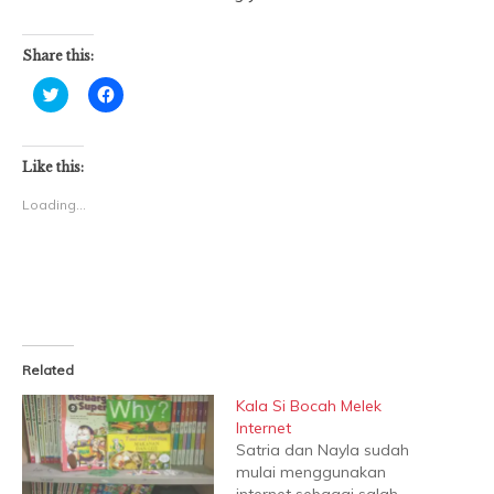
Share this:
Click
Click
to
to
share
share
on
on
Twitter
Facebook
(Opens
(Opens
Like this:
in
in
new
new
Loading...
window)
window)
Related
Kala Si Bocah Melek
Internet
Satria dan Nayla sudah
mulai menggunakan
internet sebagai salah