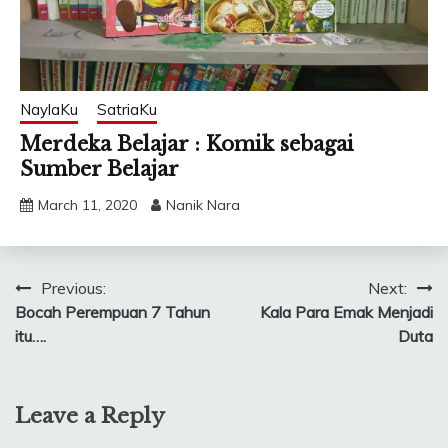
NaylaKu
SatriaKu
Merdeka Belajar : Komik sebagai
Sumber Belajar
March 11, 2020
Nanik Nara
Post
Previous:
Next:
Bocah Perempuan 7 Tahun
Kala Para Emak Menjadi
navigation
itu….
Duta
Leave a Reply