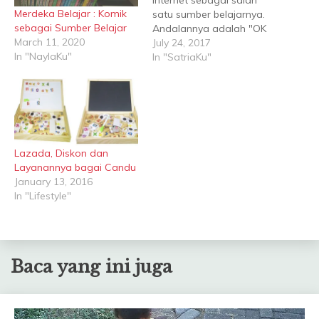
Merdeka Belajar : Komik
satu sumber belajarnya.
sebagai Sumber Belajar
Andalannya adalah "OK
March 11, 2020
Google ..." setiap kali
July 24, 2017
In "NaylaKu"
mencari informasi yang
In "SatriaKu"
mereka inginkan. Suatu
kali, saya minta mereka
mengetikkan kata babang
dan dedek di mesin
pencari. Kagetlah mereka
karena menemukan
Lazada, Diskon dan
beberapa foto mereka di
Layanannya bagai Candu
internet. Bagaimana bisa
January 13, 2016
google mendapatkan…
In "Lifestyle"
Baca yang ini juga